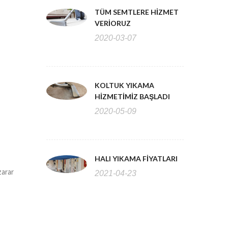
TÜM SEMTLERE HIZMET
VERIORUZ
2020-03-07
KOLTUK YIKAMA
HIZMETIMIZ BAŞLADI
2020-05-09
HALI YIKAMA FIYATLARI
zarar
2021-04-23